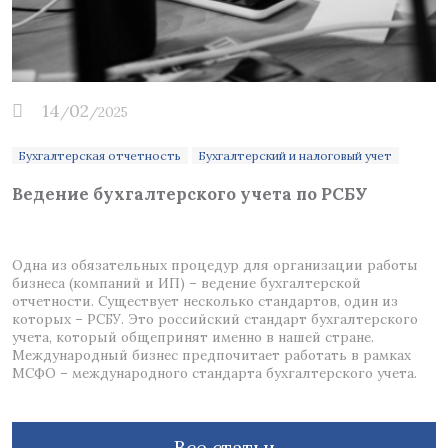
14
02
/
/2025
Бухгалтерская отчетность
Бухгалтерский и налоговый учет
Ведение бухгалтерского учета по РСБУ
Одна из обязательных процедур для организации работы
П
бизнеса (компаний и ИП) – ведение бухгалтерской
к
отчетности. Существует несколько стандартов, один из
д
которых – РСБУ. Это российский стандарт бухгалтерского
о
учета, который общепринят именно в нашей стране.
б
Международный бизнес предпочитает работать в рамках
п
МСФО – международного стандарта бухгалтерского учета.
Все статьи