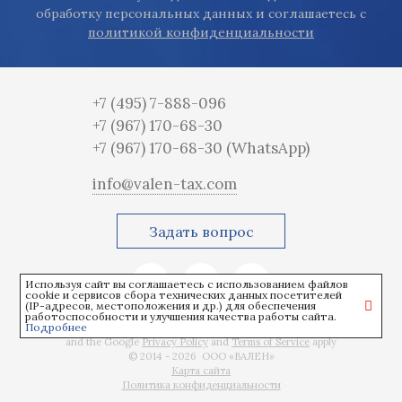
обработку персональных данных и соглашаетесь с
политикой конфиденциальности
+7 (495) 7-888-096
+7 (967) 170-68-30
+7 (967) 170-68-30
(WhatsApp)
info@valen-tax.com
Задать вопрос
Используя сайт вы соглашаетесь с использованием файлов
cookie и сервисов сбора технических данных посетителей
(IP-адресов, местоположения и др.) для обеспечения
работоспособности и улучшения качества работы сайта.
Подробнее
This site is protected by reCAPTCHA
and the Google
Privacy Policy
and
Terms of Service
apply
© 2014 - 2026 ООО «ВАЛЕН»
Карта сайта
Политика конфиденциальности