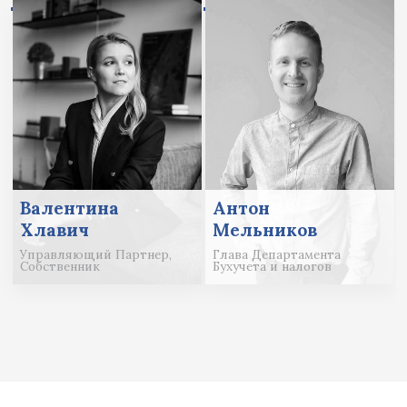
Валентина
Антон
Хлавич
Мельников
Управляющий Партнер,
Глава Департамента
Собственник
Бухучета и налогов