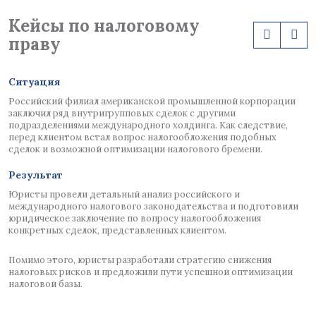
Кейсы по налоговому
праву
Ситуация
С
Российский филиал американской промышленной корпорации
В
я
заключил ряд внутригрупповых сделок с другими
п
подразделениями международного холдинга. Как следствие,
П
перед клиентом встал вопрос налогообложения подобных
п
сделок и возможной оптимизации налогового бремени.
п
о
Результат
Р
Юристы провели детальный анализ российского и
Ф
международного налогового законодательства и подготовили
Ю
юридическое заключение по вопросу налогообложения
н
конкретных сделок, представленных клиентом.
н
к
Помимо этого, юристы разработали стратегию снижения
налоговых рисков и предложили пути успешной оптимизации
налоговой базы.
ты