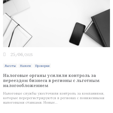
25
06
/
/2025
Льготы
Налоги
Проверки
Налоговые органы усилили контроль за
переездом бизнеса в регионы с льготным
налогообложением
Налоговые службы ужесточили контроль за компаниями,
С
которые перерегистрируются в регионах с пониженными
б
налоговыми ставками. Новые…
п
с
с