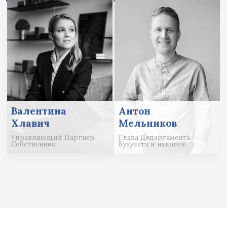
Валентина
Антон
Хлавич
Мельников
Управляющий Партнер,
Глава Департамента
Собственник
Бухучета и налогов