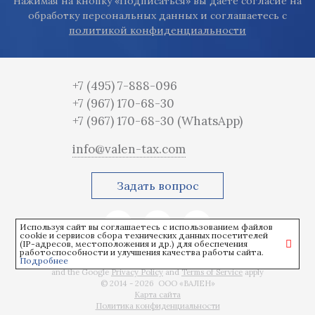
Нажимая на кнопку «Подписаться» вы даете согласие на
обработку персональных данных и соглашаетесь с
политикой конфиденциальности
+7 (495) 7-888-096
+7 (967) 170-68-30
+7 (967) 170-68-30
(WhatsApp)
info@valen-tax.com
Задать вопрос
Используя сайт вы соглашаетесь с использованием файлов
cookie и сервисов сбора технических данных посетителей
(IP-адресов, местоположения и др.) для обеспечения
работоспособности и улучшения качества работы сайта.
Подробнее
This site is protected by reCAPTCHA
and the Google
Privacy Policy
and
Terms of Service
apply
© 2014 - 2026 ООО «ВАЛЕН»
Карта сайта
Политика конфиденциальности