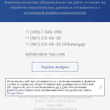
Нажимая на кнопку «Подписаться» вы даете согласие на
обработку персональных данных и соглашаетесь с
политикой конфиденциальности
+7 (495) 7-888-096
+7 (967) 170-68-30
+7 (967) 170-68-30
(WhatsApp)
info@valen-tax.com
Задать вопрос
Используя сайт вы соглашаетесь с использованием файлов
cookie и сервисов сбора технических данных посетителей
(IP-адресов, местоположения и др.) для обеспечения
работоспособности и улучшения качества работы сайта.
Подробнее
This site is protected by reCAPTCHA
and the Google
Privacy Policy
and
Terms of Service
apply
© 2014 - 2026 ООО «ВАЛЕН»
Карта сайта
Политика конфиденциальности