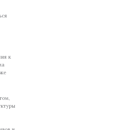
ься
ия к
ма
кже
том,
уктуры
ивов и