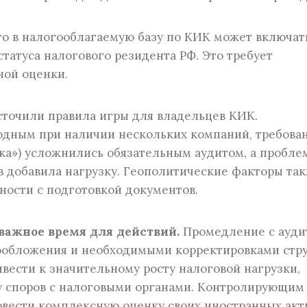
то в налогооблагаемую базу по КИК может включат
татуса налогового резидента РФ. Это требует
ной оценки.
сточили правила игры для владельцев КИК.
дным при наличии нескольких компаний, требован
ска») усложнились обязательным аудитом, а пробле
 добавила нагрузку. Геополитические факторы та
ности с подготовкой документов.
 важное время для действий.
Промедление с ауди
ообложения и необходимыми корректировками стр
ести к значительному росту налоговой нагрузки,
 споров с налоговыми органами. Контролирующим
вести комплексную оценку своих иностранных акт