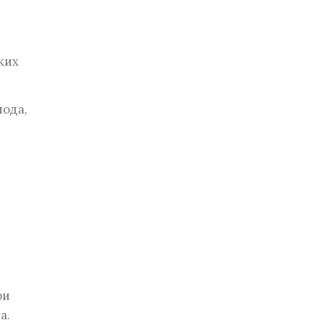
ких
ода,
ри
а.