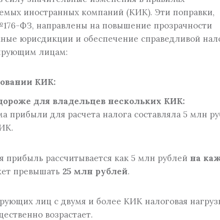
мых иностранных компаний (КИК). Эти поправки,
Оформление первичной документации
176-ФЗ, направлены на повышение прозрачности
ия
жные юрисдикции и обеспечение справедливой нал
лирующим лицам:
овании КИК:
ороже для владельцев нескольких КИК:
а прибыли для расчета налога составляла 5 млн ру
ИК.
ая прибыль рассчитывается как 5 млн рублей
на ка
ожет превышать
25 млн рублей
.
ующих лиц с двумя и более КИК налоговая нагруз
ественно возрастает.