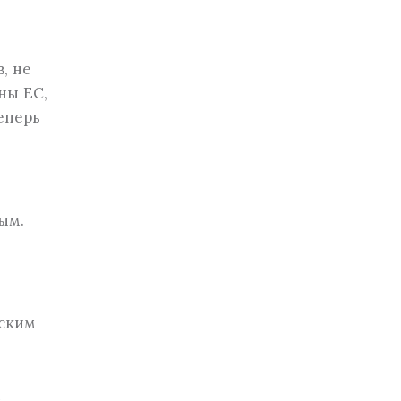
, не
ны ЕС,
еперь
ым.
йским