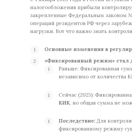
Услуги по управлению
налогообложения прибыли контролируе
закрепленные Федеральным законом №
Постановка и комплексная автоматизац
управленческого учета
операций резидентов РФ через зарубе
нагрузки. Вот что важно знать контро
Основные изменения в регулир
«Фиксированный режим» стал д
Раньше: Фиксированная сумм
независимо от количества К
Сейчас (2025): Фиксированн
КИК
, но общая сумма не м
Последствие:
Для контролир
фиксированному режиму сущ