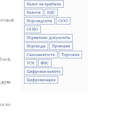
Налог на прибыль
Хранение первичной документации
Налоги
НДС
оговой
Нерезиденты
ООО
ОСНО
Первичные документы
Переводы
Проверки
Самозанятость
Торговля
блей,
УСН
ФНС
Цифровая валюта
Цифровизация
ждую
ка по