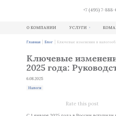
+7 (495) 7-888
О КОМПАНИИ
УСЛУГИ
КОМА
Аутсорсинг ведения бухгалтерского уче
Главная
Блог
Ключевые изменения в налогооб
Услуги кадрового учета
Ключевые изменени
Услуги аудита ведения бухгалтерского у
2025 года: Руковод
Восстановление бухгалтерского учета
6.08.2025
Консалтинг по бухучету и налогооблож
Налоги
Функция финансового директора
Налоговое планирование
Rate this post
Налоговый Health-Check
С 1 января 2025 года в России вступил