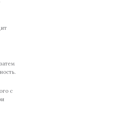
м
дит
 затем
ность.
ого с
ри