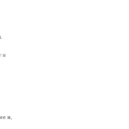
.
у и
ее и,