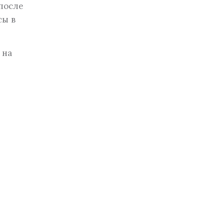
после
сы в
 на