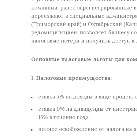
Услуги по управлению
компании, ранее зарегистрированные в
переезжают в специальные администрат
Постановка и комплексная автоматизац
управленческого учета
(Приморский край) и Октябрьский (Кал
редомициляцией, позволяет бизнесу со
налоговые потери и получить доступ к
Основные налоговые льготы для ком
1. Налоговые
преимущества:
ставка 5% на доходы в виде проценто
ставка 0% на дивиденды от иностра
15% в течение года
полное освобождение от налога на и