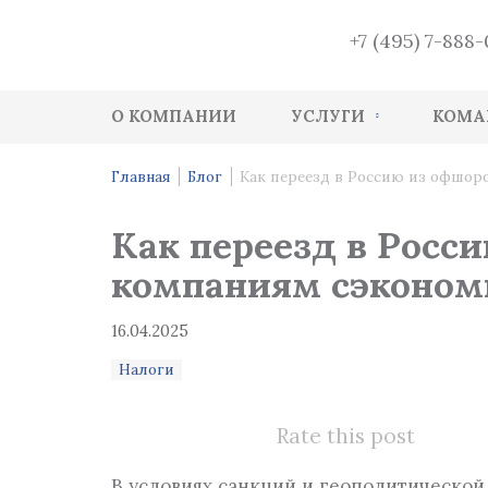
+7 (495) 7-888
О КОМПАНИИ
УСЛУГИ
КОМА
Аутсорсинг ведения бухгалтерского уче
Главная
Блог
Как переезд в Россию из офшор
Услуги кадрового учета
Как переезд в Росс
Услуги аудита ведения бухгалтерского у
компаниям сэкономи
Восстановление бухгалтерского учета
16.04.2025
Консалтинг по бухучету и налогооблож
Налоги
Функция финансового директора
Налоговое планирование
Rate this post
Налоговый Health-Check
В условиях санкций и геополитическо