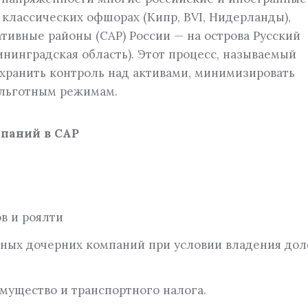
 классических офшорах (Кипр, BVI, Нидерланды),
Оформление первичной документации
ивные районы (САР) России — на острова Русский
ия
ининградская область). Этот процесс, называемый
хранить контроль над активами, минимизировать
 льготным режимам.
паний в САР
в и роялти
нных дочерних компаний при условии владения дол
мущество и транспортного налога.