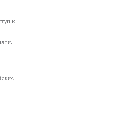
ступ к
ялти.
йские