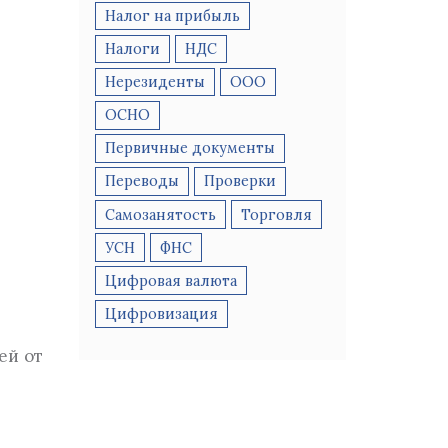
Налог на прибыль
Хранение первичной документации
Налоги
НДС
Нерезиденты
ООО
ОСНО
Первичные документы
Переводы
Проверки
Самозанятость
Торговля
УСН
ФНС
Цифровая валюта
Цифровизация
ей от