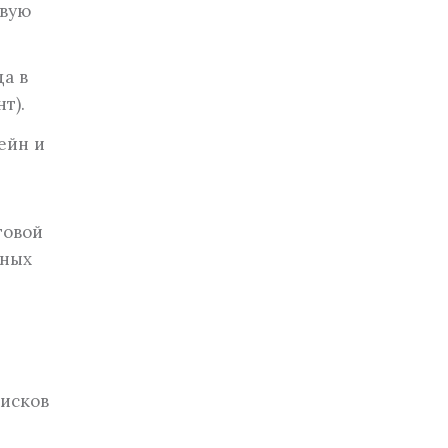
евую
а в
т).
ейн и
говой
нных
исков