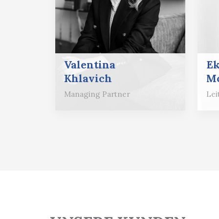
Valentina
Ek
Khlavich
M
Managing Partner
Lei