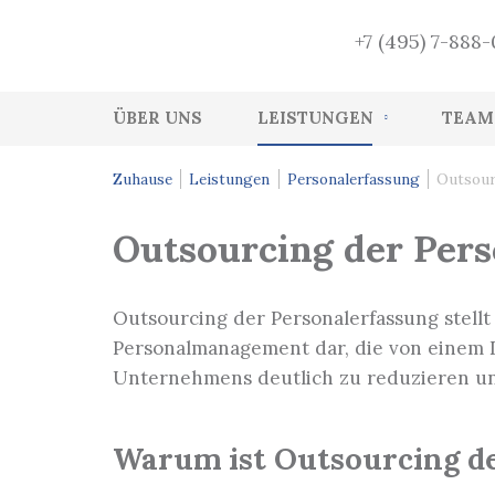
+7 (495) 7-888
ÜBER UNS
LEISTUNGEN
TEAM
Buchführung
Zuhause
Leistungen
Personalerfassung
Outsour
Personalerfassung
Outsourcing der Pers
Buchprüfung
Wiederherstellung der Buchführung
Outsourcing der Personalerfassung stell
Buchführungs- und Steuerberatung
Personalmanagement dar, die von einem D
Unternehmens deutlich zu reduzieren und
Funktion eines Finanzdirektors
Managementleistungen
Warum ist Outsourcing d
Steuerplanung