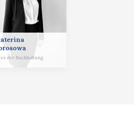
aterina
orosowa
ter der Buchhaltung