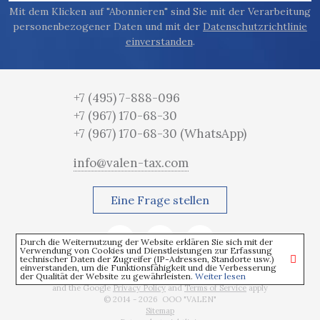
Mit dem Klicken auf "Abonnieren" sind Sie mit der Verarbeitung
personenbezogener Daten und mit der
Datenschutzrichtlinie
einverstanden
.
+7 (495) 7-888-096
+7 (967) 170-68-30
+7 (967) 170-68-30
(WhatsApp)
info@valen-tax.com
Eine Frage stellen
Durch die Weiternutzung der Website erklären Sie sich mit der
Verwendung von Cookies und Dienstleistungen zur Erfassung
technischer Daten der Zugreifer (IP-Adressen, Standorte usw.)
einverstanden, um die Funktionsfähigkeit und die Verbesserung
der Qualität der Website zu gewährleisten.
Weiter lesen
This site is protected by reCAPTCHA
and the Google
Privacy Policy
and
Terms of Service
apply
© 2014 - 2026 OOO "VALEN"
Sitemap